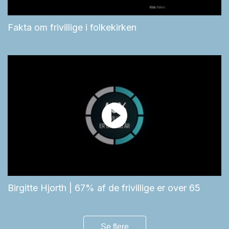
Fakta om frivillige i folkekirken
Birgitte Hjorth | 67% af de frivillige er over 65
Se flere