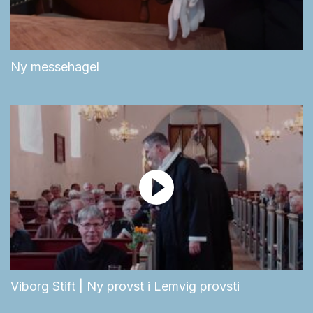
Ny messehagel
Viborg Stift | Ny provst i Lemvig provsti