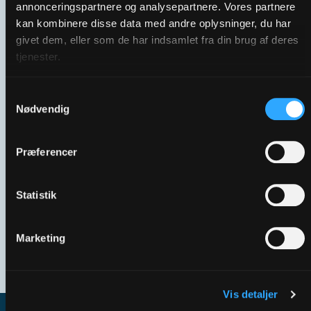
annonceringspartnere og analysepartnere. Vores partnere
kan kombinere disse data med andre oplysninger, du har
givet dem, eller som de har indsamlet fra din brug af deres
tjenester.
Samtykkevalg
Nødvendig
Præferencer
Statistik
Birgitte Hjorth | 67% af de frivillige er over 65
Marketing
Se flere
Vis detaljer