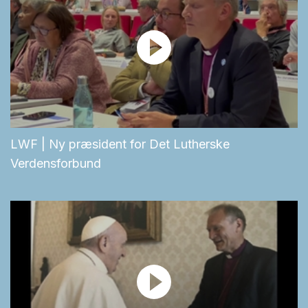
LWF | Ny præsident for Det Lutherske
Verdensforbund