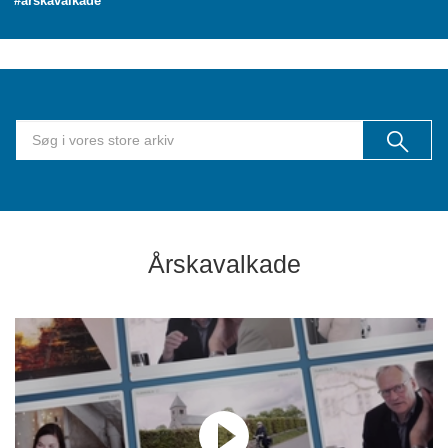
#årskavalkade
Årskavalkade