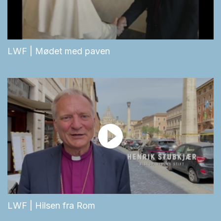
LWF | Mødet med paven
LWF | Hilsen fra Rom