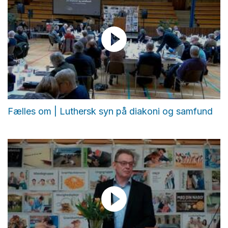
Fælles om | Luthersk syn på diakoni og samfund