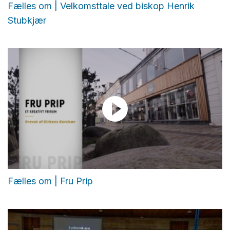
Fælles om | Velkomsttale ved biskop Henrik
Stubkjær
Fælles om | Fru Prip