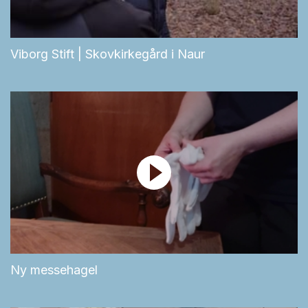
Viborg Stift | Skovkirkegård i Naur
Ny messehagel