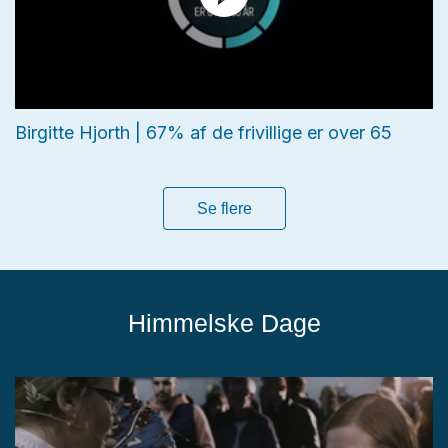
Birgitte Hjorth | 67% af de frivillige er over 65
Se flere
Himmelske Dage