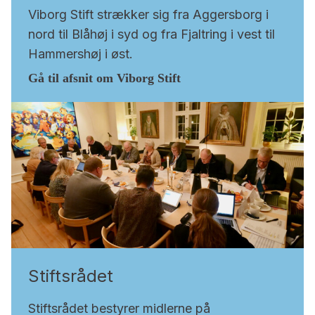
Viborg Stift strækker sig fra Aggersborg i
nord til Blåhøj i syd og fra Fjaltring i vest til
Hammershøj i øst.
Gå til afsnit om Viborg Stift
Stiftsrådet
Stiftsrådet bestyrer midlerne på