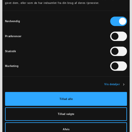
givet dem, eller som de har indsamlet fra din brug af deres tjenester.
Samtykkevalg
Nødvendig
Stiftsudvalg
Præferencer
Stiftsrådet i Viborg Stift har nedsat forskellige
Stiftsudvalg, der skal være med til at styrke
Statistik
forskellige aspekter af det kirkelige liv i stiftet.
Gå til oversigt over stiftsudvalg
Marketing
Vis detaljer
Tillad alle
Tillad valgte
Afvis