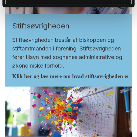
Stiftsøvrigheden
Stiftsøvrigheden består af biskoppen og
stiftamtmanden i forening. Stiftsøvrigheden
fører tilsyn med sognenes administrative og
økonomiske forhold.
Klik her og læs mere om hvad stiftsøvrigheden er