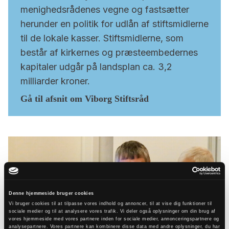
menighedsrådenes vegne og fastsætter
herunder en politik for udlån af stiftsmidlerne
til de lokale kasser. Stiftsmidlerne, som
består af kirkernes og præsteembedernes
kapitaler udgår på landsplan ca. 3,2
milliarder kroner.
Gå til afsnit om Viborg Stiftsråd
Denne hjemmeside bruger cookies
Vi bruger cookies til at tilpasse vores indhold og annoncer, til at vise dig funktioner til
sociale medier og til at analysere vores trafik. Vi deler også oplysninger om din brug af
vores hjemmeside med vores partnere inden for sociale medier, annonceringspartnere og
analysepartnere. Vores partnere kan kombinere disse data med andre oplysninger, du har