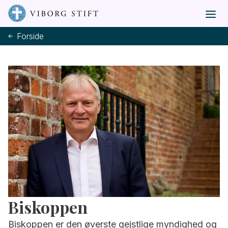
Forside
Biskoppen
Biskoppen er den øverste gejstlige myndighed og