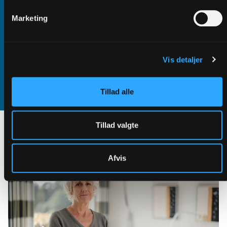
3:25 MINUTTER
Marketing
Da Maries datters far døde, fortsatte verden i hurtigt tempo,
imens hun selv befandt sig i en altopslugende sump af sorg.
Vis detaljer
En sorggruppe for unge voksne blev Maries livline i en tid,
hvor alt var kaos.
Tillad alle
Tillad valgte
Afvis