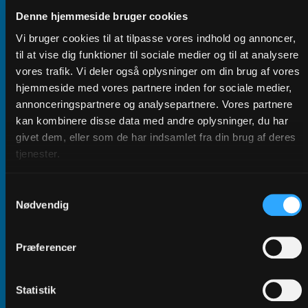
videre, imens jeg
Denne hjemmeside bruger cookies
sad fast i sumpen'
Vi bruger cookies til at tilpasse vores indhold og annoncer,
til at vise dig funktioner til sociale medier og til at analysere
vores trafik. Vi deler også oplysninger om din brug af vores
hjemmeside med vores partnere inden for sociale medier,
Da Marie pludseligt blev alene med sin 3-årige datter,
annonceringspartnere og analysepartnere. Vores partnere
befandt hun sig i en sump af sorg. Imens fortsatte
kan kombinere disse data med andre oplysninger, du har
verden i hurtigt tempo.
givet dem, eller som de har indsamlet fra din brug af deres
En sorggruppe for unge voksne blev Maries livline i en
tjenester.
tid, hvor alt var kaos.
Samtykkevalg
Nødvendig
Præferencer
Statistik