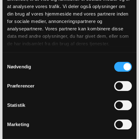
at analysere vores trafik. Vi deler også oplysninger om
26. JULI 2026
din brug af vores hjemmeside med vores partnere inden
En sand klippe
for sociale medier, annonceringspartnere og
Af sognepræst Poul Nygaard Kristensen
analysepartnere. Vores partnere kan kombinere disse
data med andre oplysninger, du har givet dem, eller som
19. JULI 2026
de har indsamlet fra din brug af deres tjenester.
Alle jeres hovedhår er talt
Af sognepræst Heidi Røn
Samtykkevalg
Nødvendig
12. JULI 2026
Navle og nagle
Præferencer
Af teologisk udviklingskonsulent Susan Aasen
5. JULI 2026
Statistik
Guds nøgle-barn
Af sognepræst Troels Laursen
Marketing
28. JUNI 2026
Dilemmaer – Gud er større