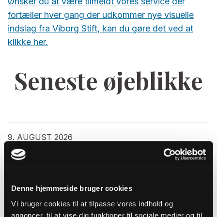
Ønsker du at være tilmeldt vores service der
fortæller hver gang der udkommer nye visuelle
indslag fra Viborg Stift, kan du gøre det ved at
klikke her.
Seneste øjeblikke
9. AUGUST 2026
Evangeliets spejl
Af sognepræst Hannah Lyngberg-Larsen
2. AUGUST 2026
Denne hjemmeside bruger cookies
Al henvendelse er velkommen!
Vi bruger cookies til at tilpasse vores indhold og
Af sognepræst Mette Gautier
annoncer, til at vise dig funktioner til sociale medier og til