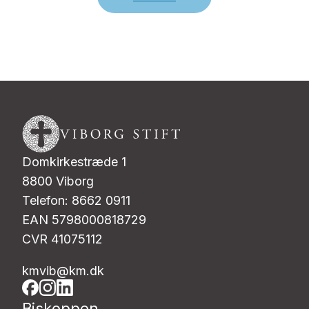
Domkirkestræde 1
8800 Viborg
Telefon: 8662 0911
EAN 5798000818729
CVR 41075112
kmvib@km.dk
Biskoppen