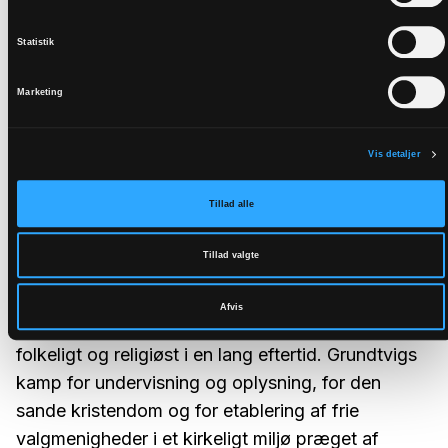
Statistik
Marketing
Tænkepause
Vis detaljer
Abraham Kuyper - Hollands svar på
Grundtvig?
Tillad alle
Kuyper satte spor i en grad, så at man kan
Tillad valgte
sammenligne ham med N.F.S.Grundtvigs rolle i
Danmarks historie. Grundtvig var som Kuyper
Afvis
teolog og præst og fik stor betydning både
folkeligt og religiøst i en lang eftertid. Grundtvigs
kamp for undervisning og oplysning, for den
sande kristendom og for etablering af frie
valgmenigheder i et kirkeligt miljø præget af