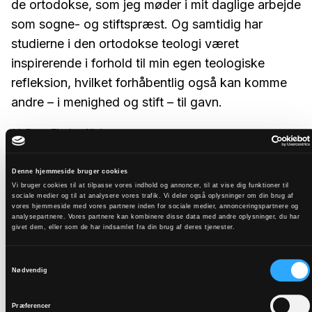
de ortodokse, som jeg møder i mit daglige arbejde
som sogne- og stiftspræst. Og samtidig har
studierne i den ortodokse teologi været
inspirerende i forhold til min egen teologiske
refleksion, hvilket forhåbentlig også kan komme
andre – i menighed og stift – til gavn.
Af:
Peter Fischer-Nielsen
Denne hjemmeside bruger cookies
Vi bruger cookies til at tilpasse vores indhold og annoncer, til at vise dig funktioner til
sociale medier og til at analysere vores trafik. Vi deler også oplysninger om din brug af
vores hjemmeside med vores partnere inden for sociale medier, annonceringspartnere og
analysepartnere. Vores partnere kan kombinere disse data med andre oplysninger, du har
givet dem, eller som de har indsamlet fra din brug af deres tjenester.
Samtykkevalg
Nødvendig
Præferencer