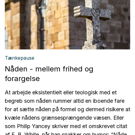
Tænkepause
Nåden - mellem frihed og
forargelse
At arbejde eksistentielt eller teologisk med et
begreb som nåden rummer altid en iboende fare
for at sætte nåden på formel og dermed risikere at
kvæle nådens grænsesprængende væsen. Eller
som Philip Yancey skriver med et omskrevet citat
af E. B. White, når han snakker om humor: “Nåde