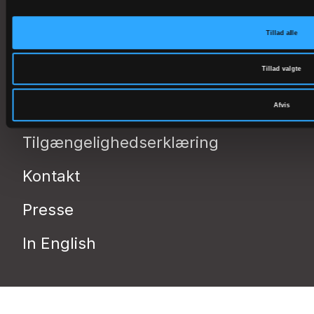
Stiftsudvalg
Tillad alle
Folkekirkens IntraNet
Tillad valgte
Privatlivspolitik
Persondata (GDPR)
Afvis
Tilgængelighedserklæring
Kontakt
Presse
In English