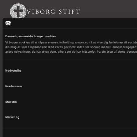
Domkirkestræde 1
8800 Viborg
Denne hjemmeside bruger cookies
Telefon: 8662 0911
Vi bruger cookies til at tilpasse vores indhold og annoncer, til at vise dig funktioner til soci
din brug af vores hjemmeside med vores partnere inden for sociale medier, annonceringspar
EAN 5798000818729
andre oplysninger, du har givet dem, eller som de har indsamlet fra din brug af deres tjenest
CVR 41075112
Samtykkevalg
kmvib@km.dk
Nødvendig
Præferencer
Biskoppen
Stiftsadministrationen
Statistik
Stiftsøvrigheden
Marketing
Stiftsrådet