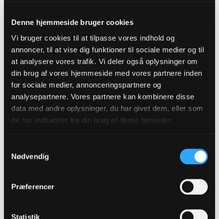
Retningslinjer for stiftsrådets og
stiftsudvalgenes håndtering af
Denne hjemmeside bruger cookies
personoplysninger.
Vi bruger cookies til at tilpasse vores indhold og
Se instruksen
annoncer, til at vise dig funktioner til sociale medier og til
at analysere vores trafik. Vi deler også oplysninger om
din brug af vores hjemmeside med vores partnere inden
Rejseudgifter og
for sociale medier, annonceringspartnere og
analysepartnere. Vores partnere kan kombinere disse
diæter
data med andre oplysninger, du har givet dem, eller som
de har indsamlet fra din brug af deres tjenester.
Inderetning af rejseudgifter og
udbetaling af diæter for medlemmer af
Samtykkevalg
stiftsråd og stiftsudvalg.
Nødvendig
Læs om rejsegodtgørelse og diæter
Præferencer
Udvalgenes
Statistik