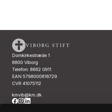
Domkirkestræde 1
8800 Viborg
Telefon: 8662 0911
EAN 5798000818729
CVR 41075112
kmvib@km.dk