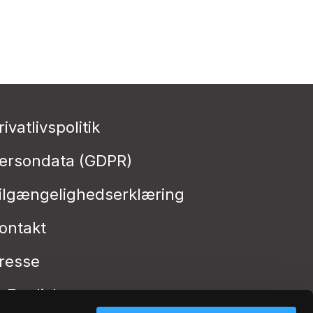
rivatlivspolitik
ersondata (GDPR)
ilgængelighedserklæring
ontakt
resse
n English