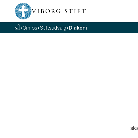
•
Om os
•
Stiftsudvalg
•
Diakoni
sk