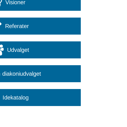
Visioner
Referater
Udvalget
diakoniudvalget
Idekatalog