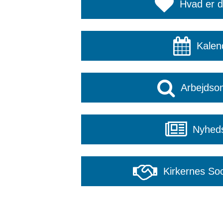
Hvad er d
Kalen
Arbejdso
Nyhed
Kirkernes Soc