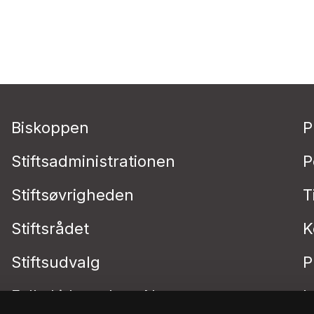
Biskoppen
P
Stiftsadministrationen
P
Stiftsøvrigheden
T
Stiftsrådet
K
Stiftsudvalg
P
Folkekirkens IntraNet
I