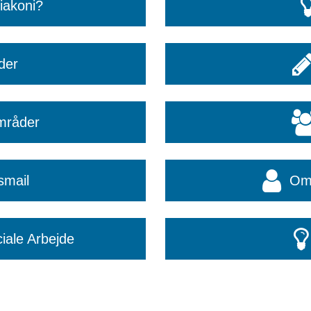
iakoni?
der
mråder
smail
Om 
iale Arbejde