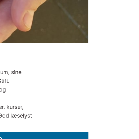
ium, sine
ift.
 og
r, kurser,
 God læselyst