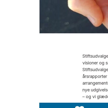
Stiftsudvalg
visioner og s
Stiftsudvalg
årsrapporter
arrangementer
nye udgivels
– og vi glæder