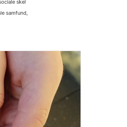
ociale skel
kale samfund,