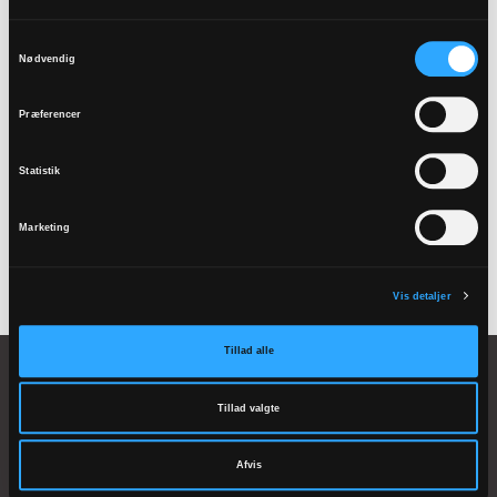
Samtykkevalg
Teologi for voksne
Nødvendig
Præferencer
Billedarkiv
Statistik
Marketing
Vis detaljer
Tillad alle
Tillad valgte
Domkirkestræde 1
Afvis
8800 Viborg