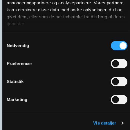
annonceringspartnere og analysepartnere. Vores partnere
Generelt spot | En Frivillig Forskel
kan kombinere disse data med andre oplysninger, du har
givet dem, eller som de har indsamlet fra din brug af deres
tjenester.
Samtykkevalg
Nødvendig
Præferencer
Statistik
01 | Hvem er de frivillige？
Marketing
Vis detaljer