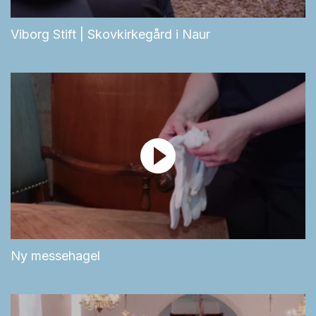
Viborg Stift | Skovkirkegård i Naur
Ny messehagel