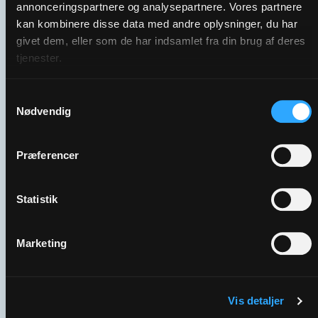
annonceringspartnere og analysepartnere. Vores partnere
kan kombinere disse data med andre oplysninger, du har
givet dem, eller som de har indsamlet fra din brug af deres
tjenester.
Samtykkevalg
Nødvendig
Præferencer
Statistik
01 | Hvem er de frivillige？
Marketing
Vis detaljer