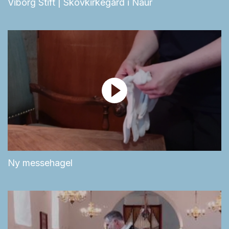
Viborg Stift | Skovkirkegård i Naur
Ny messehagel