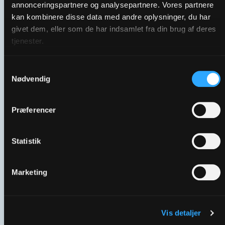
annonceringspartnere og analysepartnere. Vores partnere
Viborg Stift | Nyt klokkespil i Domkirken
kan kombinere disse data med andre oplysninger, du har
givet dem, eller som de har indsamlet fra din brug af deres
tjenester.
Samtykkevalg
Nødvendig
Præferencer
Statistik
Viborg Stift | Visionsdag
Marketing
Vis detaljer