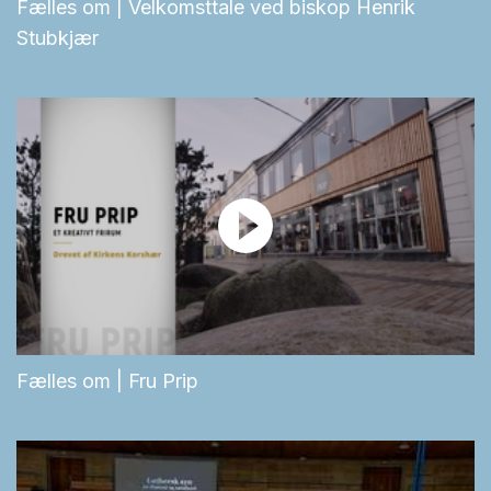
Fælles om | Velkomsttale ved biskop Henrik
Stubkjær
Fælles om | Fru Prip