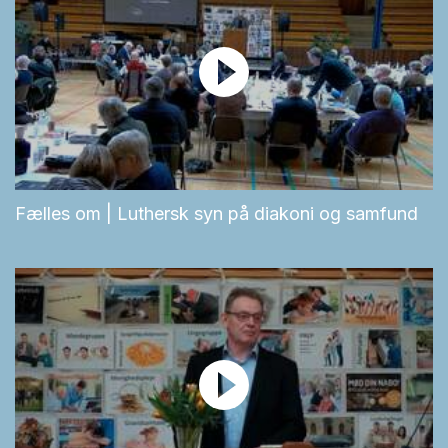
Fælles om | Luthersk syn på diakoni og samfund