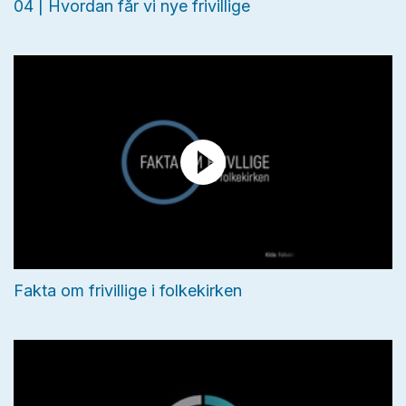
04 | Hvordan får vi nye frivillige
Fakta om frivillige i folkekirken