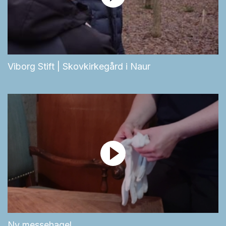
Viborg Stift | Skovkirkegård i Naur
Ny messehagel