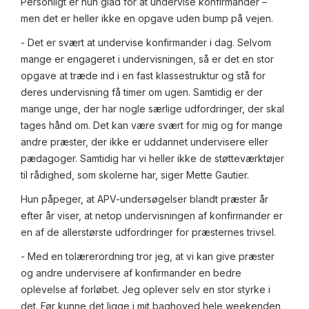
Personligt er hun glad for at undervise konfirmander –
men det er heller ikke en opgave uden bump på vejen.
- Det er svært at undervise konfirmander i dag. Selvom
mange er engageret i undervisningen, så er det en stor
opgave at træde ind i en fast klassestruktur og stå for
deres undervisning få timer om ugen. Samtidig er der
mange unge, der har nogle særlige udfordringer, der skal
tages hånd om. Det kan være svært for mig og for mange
andre præster, der ikke er uddannet undervisere eller
pædagoger. Samtidig har vi heller ikke de støtteværktøjer
til rådighed, som skolerne har, siger Mette Gautier.
Hun påpeger, at APV-undersøgelser blandt præster år
efter år viser, at netop undervisningen af konfirmander er
en af de allerstørste udfordringer for præsternes trivsel.
- Med en tolærerordning tror jeg, at vi kan give præster
og andre undervisere af konfirmander en bedre
oplevelse af forløbet. Jeg oplever selv en stor styrke i
det. Før kunne det ligge i mit baghoved hele weekenden,