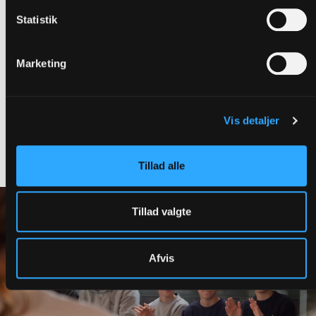
der ser en stor værdi i, at undervisningen er blevet en
Statistik
fælles opgave. Spørger man årets konfirmander, så er der
nemlig meget godt at hente i den måde, de tilgår
undervisningen sammen.
Marketing
- Det er meget federe at få undervisning her end i skolen.
Vi bruger kroppen meget mere og lærer nogle helt nye
ting, siger Carl-Emil Vinter Larsen, der går i Skive
Vis detaljer
Kommunes idrætsklasse på Aakjærskolen.
Det er hans klassekammerat Julie Torp Kristensen enig i.
Tillad alle
Tillad valgte
Afvis