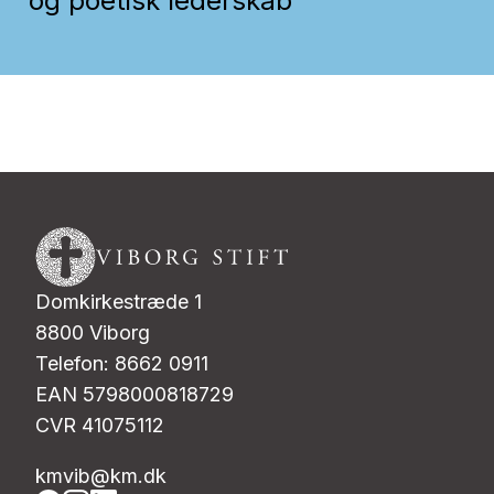
og poetisk lederskab
Domkirkestræde 1
8800 Viborg
Telefon: 8662 0911
EAN 5798000818729
CVR 41075112
kmvib@km.dk