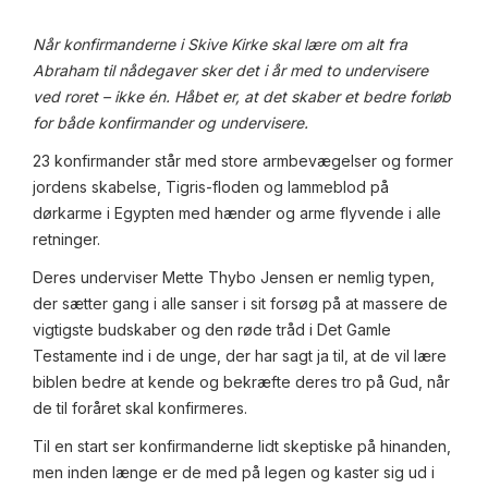
Når konfirmanderne i Skive Kirke skal lære om alt fra
Abraham til nådegaver sker det i år med to undervisere
ved roret – ikke én. Håbet er, at det skaber et bedre forløb
for både konfirmander og undervisere.
23 konfirmander står med store armbevægelser og former
jordens skabelse, Tigris-floden og lammeblod på
dørkarme i Egypten med hænder og arme flyvende i alle
retninger.
Deres underviser Mette Thybo Jensen er nemlig typen,
der sætter gang i alle sanser i sit forsøg på at massere de
vigtigste budskaber og den røde tråd i Det Gamle
Testamente ind i de unge, der har sagt ja til, at de vil lære
biblen bedre at kende og bekræfte deres tro på Gud, når
de til foråret skal konfirmeres.
Til en start ser konfirmanderne lidt skeptiske på hinanden,
men inden længe er de med på legen og kaster sig ud i