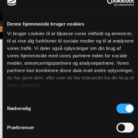
Denne hjemmeside bruger cookies
Vi bruger cookies til at tilpasse vores indhold og annoncer,
til at vise dig funktioner til sociale medier og til at analysere
Ivan Cyiza Kabenera var en af de aktive lyttere i undervisningen.
vores trafik. Vi deler også oplysninger om din brug af
Han sætter pris på, at hans undervisere har hver deres forcer.
vores hjemmeside med vores partnere inden for sociale
medier, annonceringspartnere og analysepartnere. Vores
- Jeg har slet ikke den samme teologiske baggrundsviden
partnere kan kombinere disse data med andre oplysninger,
som en præst. Derfor nyder jeg godt af at kunne læne mig
du har givet dem, eller som de har indsamlet fra din brug af
ind i den teologi, som Mette bringer med ind i
deres tjenester.
undervisningen. Særligt er det godt at have en præst til at
fortælle om de kirkelige handlinger og højmessens forløb.
Samtykkevalg
Der ved Mette meget mere end jeg, siger hun.
Nødvendig
Sjovere end skolen
Præferencer
Det er ikke kun Mette Gautier og Mette Thybo Jensen,