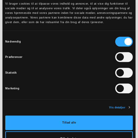
Vi bruger cookies til at tilpasse vores indhold og annoncer, til at vise dig funktioner til
minister om, hvor det er vi har brug for hendes
sociale medier og til at analysere vores trafik. Vi deler også oplysninger om din brug af
vores hjemmeside med vores partnere inden for sociale medier, annonceringspartnere og
hjælp.
analysepartnere. Vores partnere kan kombinere disse data med andre oplysninger, du har
givet dem, eller som de har indsamlet fra din brug af deres tjenester.
For et godt samarbejde med Kirkeministeren
begynder på samme måde som et godt
Samtykkevalg
Nødvendig
samarbejde i sognet: med relationer, samtaler og
en fælles forståelse af den opgave, vi er sat til at
Præferencer
løse.
Der ligger flere store opgaver foran os. Arbejdet
Statistik
med stiftsgrænserne er en af dem. Her skal vi
Marketing
sikre, at vi også i fremtiden har bæredygtige
stifter, der kan skabe gode rammer for kirkens liv
og arbejde.
Vis detaljer
En anden vigtig opgave handler om forholdet
Tillad alle
mellem folkekirken og staten. Erfaringerne fra
afskaffelsen af store bededag viste, hvor vigtigt