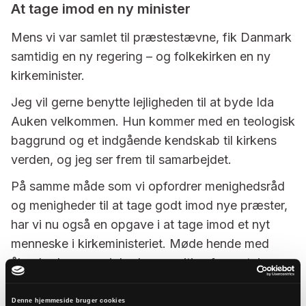
At tage imod en ny minister
Mens vi var samlet til præstestævne, fik Danmark
samtidig en ny regering – og folkekirken en ny
kirkeminister.
Jeg vil gerne benytte lejligheden til at byde Ida
Auken velkommen. Hun kommer med en teologisk
baggrund og et indgående kendskab til kirkens
verden, og jeg ser frem til samarbejdet.
På samme måde som vi opfordrer menighedsråd
og menigheder til at tage godt imod nye præster,
har vi nu også en opgave i at tage imod et nyt
menneske i kirkeministeriet. Møde hende med
åbenhed, nysgerrighed og positive forventninger.
Men også med en klar bevidsthed om de opgaver,
der ligger foran os. Og klare meldinger til den nye
Denne hjemmeside bruger cookies