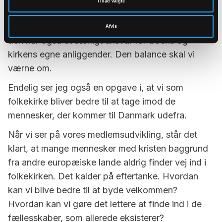
Tillad valgte
det er med dialog og gensidig respekt.
Folkekirken er en del af det danske samfund, men
Afvis
den har også et særligt ansvar for troens og
kirkens egne anliggender. Den balance skal vi
værne om.
Endelig ser jeg også en opgave i, at vi som
folkekirke bliver bedre til at tage imod de
mennesker, der kommer til Danmark udefra.
Når vi ser på vores medlemsudvikling, står det
klart, at mange mennesker med kristen baggrund
fra andre europæiske lande aldrig finder vej ind i
folkekirken. Det kalder på eftertanke. Hvordan
kan vi blive bedre til at byde velkommen?
Hvordan kan vi gøre det lettere at finde ind i de
fællesskaber, som allerede eksisterer?