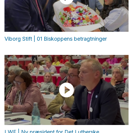
Viborg Stift | 01 Biskoppens betragtninger
LWF | Ny præsident for Det Lutherske