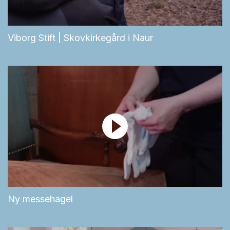
Viborg Stift | Skovkirkegård i Naur
Ny messehagel