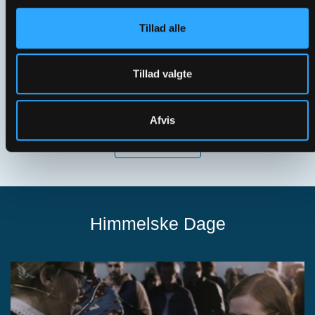
Tillad alle
Tillad valgte
Birgitte Hjorth | 67% af de frivillige er over 65
Afvis
Se flere
Himmelske Dage