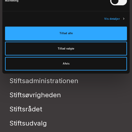
Marketing
Domkirkestræde 1
8800 Viborg
Vis detaljer
Telefon: 8662 0911
EAN 5798000818729
Tillad alle
CVR 41075112
Tillad valgte
kmvib@km.dk
Afvis
Biskoppen
Stiftsadministrationen
Stiftsøvrigheden
Stiftsrådet
Stiftsudvalg