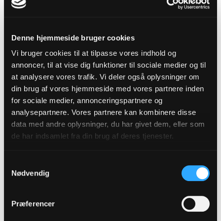
Samtidig med lovændringen blev ritual til vielse og
kirkelig velsignelse af par af samme køn
autoriseret til brug i folkekirken. I ritualet er ordene
Denne hjemmeside bruger cookies
'ægtemand' og 'ægtehustru' erstattet med ordet
Vi bruger cookies til at tilpasse vores indhold og
'ægtefæller.'
annoncer, til at vise dig funktioner til sociale medier og til
Det autoriserede ritual er tilføjet en note, som
at analysere vores trafik. Vi deler også oplysninger om
din brug af vores hjemmeside med vores partnere inden
bestemmer, at præster, som af teologiske grunde
for sociale medier, annonceringspartnere og
afviser at bruge ritualet, er fritaget fra at bruge
analysepartnere. Vores partnere kan kombinere disse
det. Hvis en præst afviser at forestå vielsen eller
data med andre oplysninger, du har givet dem, eller som
den kirkelige velsignelse, skal parret henvises til
de har indsamlet fra din brug af deres tjenester.
provsten, som vil finde en anden præst, som kan
forestå vielsen.
Samtykkevalg
Nødvendig
Vielse i egen sognekirke
Præferencer
Selvom den lokale sognepræst afviser at forestå