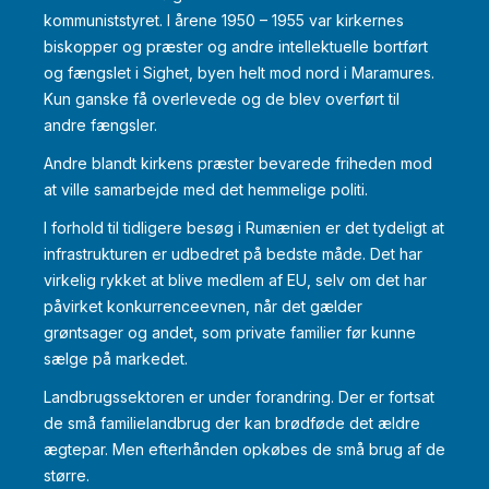
kommuniststyret. I årene 1950 – 1955 var kirkernes
biskopper og præster og andre intellektuelle bortført
og fængslet i Sighet, byen helt mod nord i Maramures.
Kun ganske få overlevede og de blev overført til
andre fængsler.
Andre blandt kirkens præster bevarede friheden mod
at ville samarbejde med det hemmelige politi.
I forhold til tidligere besøg i Rumænien er det tydeligt at
infrastrukturen er udbedret på bedste måde. Det har
virkelig rykket at blive medlem af EU, selv om det har
påvirket konkurrenceevnen, når det gælder
grøntsager og andet, som private familier før kunne
sælge på markedet.
Landbrugssektoren er under forandring. Der er fortsat
de små familielandbrug der kan brødføde det ældre
ægtepar. Men efterhånden opkøbes de små brug af de
større.