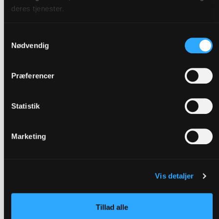
Den store udfordring for det rumænske samfund er at
deres tjenester.
mange unge forlader Rumænien for at finde arbejde i
Italien, Spanien, Danmark eller andre vesteuropæiske
Samtykkevalg
lande.
Nødvendig
Det gælder også forældre, som så efterlader deres børn
hjemme hos bedsteforældrene,
Præferencer
Hvilket ofte medfører mange sociale problemer for
børnene. Og selv om forældrene sender gode penge
Statistik
hjem til Rumænien, er det en problematisk løsning.
Andre tager hele familien med.
Marketing
Det er ikke alene på grund af den bedre løn, rumænerne
vælger at rejse mod vest.
Det er i høj grad også på grund af bedre muligheder for
Vis detaljer
uddannelse. Og det sker også med en forventning om at
være fri af korruptionens magt.
Tillad alle
Men hvem er der tilbage i Rumænien til at tage ansvar i