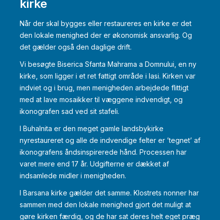
kirke
Når der skal bygges eller restaureres en kirke er det
den lokale menighed der er økonomisk ansvarlig. Og
det gælder også den daglige drift.
Vi besøgte Biserica Sfanta Mahrama a Domnului, en ny
kirke, som ligger i et ret fattigt område i Iasi. Kirken var
indviet og i brug, men menigheden arbejdede flittigt
med at lave mosaikker til væggene indvendigt, og
ikonografen sad ved sit stafeli.
I Buhalnita er den meget gamle landsbykirke
nyrestaureret og alle de indvendige felter er ’tegnet’ af
ikonografens åndsinspirerede hånd. Processen har
varet mere end 17 år. Udgifterne er dækket af
indsamlede midler i menigheden.
I Barsana kirke gælder det samme. Klostrets nonner har
sammen med den lokale menighed gjort det muligt at
gøre kirken færdig, og de har sat deres helt eget præg