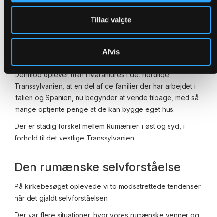
forhold til arbejde, til de politiske og sociale opgaver i
samfundet og til de mange frivillige opgaver som er
Tillad valgte
forbundet med den lokale kirkes eksistens.
Den lokale provst og præst i Harlau distriktet i Moldavia,
Afvis
udtrykte stor pessimisme på fremtidens vegne.
Derimod oplever man i Maramures i det nordlige
Transsylvanien, at en del af de familier der har arbejdet i
Italien og Spanien, nu begynder at vende tilbage, med så
mange optjente penge at de kan bygge eget hus.
Der er stadig forskel mellem Rumænien i øst og syd, i
forhold til det vestlige Transsylvanien.
Den rumænske selvforståelse
På kirkebesøget oplevede vi to modsatrettede tendenser,
når det gjaldt selvforståelsen.
Der var flere situationer, hvor vores rumænske venner og