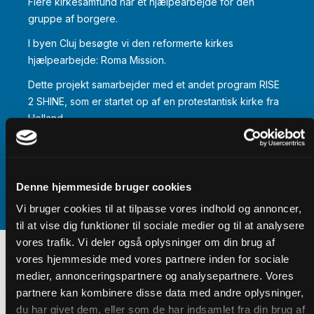
Flere kirkesamfund har et hjælpearbejde for den
gruppe af borgere.
I byen Cluj besøgte vi den reformerte kirkes
hjælpearbejde: Roma Mission.
Dette projekt samarbejder med et andet program RISE
2 SHINE, som er startet op af en protestantisk kirke fra
Holland.
Det er en stadig udfordring for den rumænske
befolkning både at leve op til EU’s forventninger til
behandlingen af landets romaer, og samtidig at forklare
Denne hjemmeside bruger cookies
omverdenen at der er forskel på romaer og rumænere.
Vi bruger cookies til at tilpasse vores indhold og annoncer,
til at vise dig funktioner til sociale medier og til at analysere
vores trafik. Vi deler også oplysninger om din brug af
vores hjemmeside med vores partnere inden for sociale
Rumæneres emigration til
medier, annonceringspartnere og analysepartnere. Vores
Vesteuropa
partnere kan kombinere disse data med andre oplysninger,
du har givet dem, eller som de har indsamlet fra din brug af