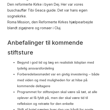
Den reformerte Kirke i byen Dej. Her var vores
buschauffør Tibi Geaca guide. Det var hans egen
sognekirke.
Roma Mission, den Reformerte Kirkes hjælpearbejde
blandt zigøjnere og romaer i Cluj.
Anbefalinger til kommende
stiftsture
Begynd i god tid og læg en realistisk tidsplan med
tydelig ansvarsfordeling
Forberedelsesmødet var en givtig investering – både
med viden og med muligheden for at hilse på
kommende deltagere
Programmet for stiftsrejsen skal være så tæt, at alle
oplever at få fyldt på, men der skal være tid til
refleksion og retræte for den enkelte
Skift af hotel næsten hver dag var hårdt for nogle