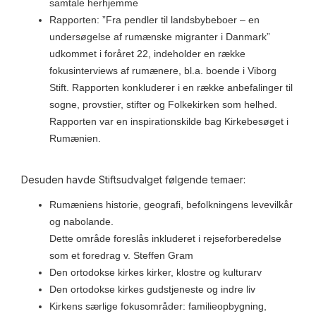
samtale herhjemme
Rapporten: ”Fra pendler til landsbybeboer – en
undersøgelse af rumænske migranter i Danmark”
udkommet i foråret 22, indeholder en række
fokusinterviews af rumænere, bl.a. boende i Viborg
Stift. Rapporten konkluderer i en række anbefalinger til
sogne, provstier, stifter og Folkekirken som helhed.
Rapporten var en inspirationskilde bag Kirkebesøget i
Rumænien.
Desuden havde Stiftsudvalget følgende temaer:
Rumæniens historie, geografi, befolkningens levevilkår
og nabolande.
Dette område foreslås inkluderet i rejseforberedelse
som et foredrag v. Steffen Gram
Den ortodokse kirkes kirker, klostre og kulturarv
Den ortodokse kirkes gudstjeneste og indre liv
Kirkens særlige fokusområder: familieopbygning,