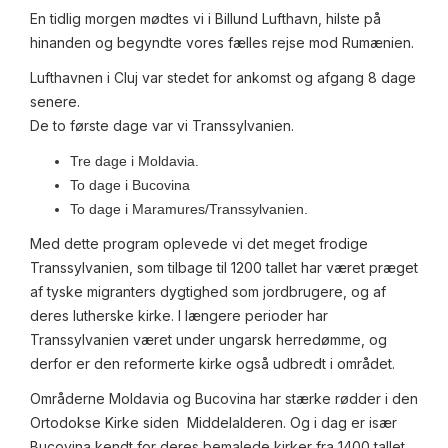
En tidlig morgen mødtes vi i Billund Lufthavn, hilste på
hinanden og begyndte vores fælles rejse mod Rumænien.
Lufthavnen i Cluj var stedet for ankomst og afgang 8 dage
senere.
De to første dage var vi Transsylvanien.
Tre dage i Moldavia.
To dage i Bucovina
To dage i Maramures/Transsylvanien.
Med dette program oplevede vi det meget frodige
Transsylvanien, som tilbage til 1200 tallet har været præget
af tyske migranters dygtighed som jordbrugere, og af
deres lutherske kirke. I længere perioder har
Transsylvanien været under ungarsk herredømme, og
derfor er den reformerte kirke også udbredt i området.
Områderne Moldavia og Bucovina har stærke rødder i den
Ortodokse Kirke siden Middelalderen. Og i dag er især
Bucovina kendt for deres bemalede kirker fra 1400 tallet.