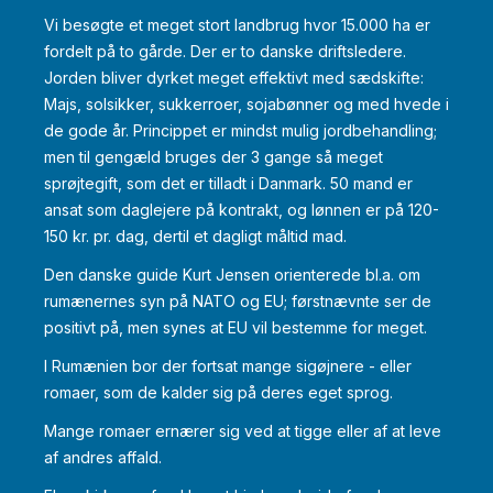
Vi besøgte et meget stort landbrug hvor 15.000 ha er
fordelt på to gårde. Der er to danske driftsledere.
Jorden bliver dyrket meget effektivt med sædskifte:
Majs, solsikker, sukkerroer, sojabønner og med hvede i
de gode år. Princippet er mindst mulig jordbehandling;
men til gengæld bruges der 3 gange så meget
sprøjtegift, som det er tilladt i Danmark. 50 mand er
ansat som daglejere på kontrakt, og lønnen er på 120-
150 kr. pr. dag, dertil et dagligt måltid mad.
Den danske guide Kurt Jensen orienterede bl.a. om
rumænernes syn på NATO og EU; førstnævnte ser de
positivt på, men synes at EU vil bestemme for meget.
I Rumænien bor der fortsat mange sigøjnere - eller
romaer, som de kalder sig på deres eget sprog.
Mange romaer ernærer sig ved at tigge eller af at leve
af andres affald.