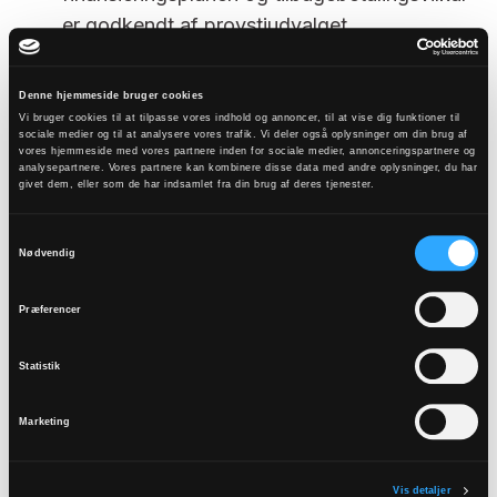
med provstiudvalget og kan fastsættes, så ydelsen
er godkendt af provstiudvalget,
evt. svarer til den årlige besparelse, som det
provstiudvalget har vedlagt provstiets
pågældende projekt forventes at medføre.
gældsoversigt samt overblik over provstiets
Denne hjemmeside bruger cookies
indtægter og udgifter. Provstiudvalget har
Vi bruger cookies til at tilpasse vores indhold og annoncer, til at vise dig funktioner til
sociale medier og til at analysere vores trafik. Vi deler også oplysninger om din brug af
Lån kan afvikles over en periode op til 20 år, men
forholdt sig til, hvordan lånet passer ind i
vores hjemmeside med vores partnere inden for sociale medier, annonceringspartnere og
analysepartnere. Vores partnere kan kombinere disse data med andre oplysninger, du har
ikke længere end den tekniske forældelsesperiode
provstiets økonomi.
givet dem, eller som de har indsamlet fra din brug af deres tjenester.
på installationen.
låneformålet ligger inden for stiftsrådets
lovbekendtgørelse nr. 1299 af den 8.
udlånspolitik, og
Samtykkevalg
Nødvendig
[1]
november 2023 om menighedsråd
projektet, der søges midler til, er godkendt af
den myndighed, der har kompetencen til at
Præferencer
træffe afgørelse i sagen.
Statistik
Stiftsrådet bevilger lånet ved underskrift af en af
stiftsadministrationens jurister eller anden
Marketing
bemyndiget medarbejder.
Stiftsadministrationen forelægger lån med en
Vis detaljer