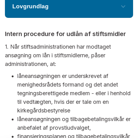
kirkegårde (diger, adgangsforhold mv.)
Kirker og præsteembeder i eller uden for
Lovgrundlag
stiftet på vilkår fastsat af det udlånende
et projekt er godkendt af relevant kirkelig
bekendtgørelse nr. 55 af den 22.
stiftsråd
januar 2018 om bestyrelse af kirke- og
myndighed,
Styrkelse af et andet stifts kirke- og
Intern procedure for udlån af stiftsmidler
præsteembedekapitalen
finansieringsplanen er godkendt af
præsteembedekapitaler på vilkår fastsat af
Ex. Ansøgninger om lån til projekter/tiltag, der
provstiudvalg,
og
1. Når stiftsadministrationen har modtaget
det udlånende stiftsråd.
forventes at forbedre de energi- og/eller
provstiudvalget anbefaler låneansøgningen,
Kirker og præsteembeder i eller uden for
ansøgning om lån i stiftsmidlerne, påser
miljømæssige forhold i kirker, sognehuse og
forholder sig til tilbagebetalingsvilkår og har
stiftet på vilkår fastsat af det udlånende
administrationen, at:
præstegårde, skal imødekommes, såfremt
redegjort for, at der er en rimelig balance
stiftsråd.
provstiudvalget har anbefalet ansøgningen.
låneansøgningen er underskrevet af
mellem provstiets samlede lån og de årlige
Styrkelse af et andet stifts kirke- og
Ansøgninger om lån til installering af alternative
menighedsrådets formand og det andet
indtægter.
præsteembedekapitaler på vilkår fastsat af
energikilder kan imødekommes, uanset om
tegningsberettigede medlem - eller i henhold
det udlånende stiftsråd.
investeringen er økonomisk fordelagtig – dog altid
til vedtægten, hvis der er tale om en
bekendtgørelse nr. 55 af den 22.
under hensyntagen til balancen mellem provstiets
kirkegårdsbestyrelse
januar 2018 om bestyrelse af kirke- og
samlede årlige indtægter og lån.
låneansøgningen og tilbagebetalingsvilkår er
præsteembedekapitalen
anbefalet af provstiudvalget,
Den årlige ydelse på lånet fastsættes efter aftale
finansieringsplanen og tilbagebetalingsvilkår