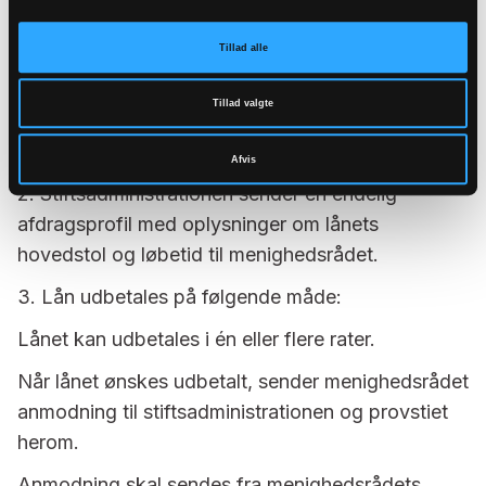
afviklingstid på over 15 år og/eller lån over
10.000.000 kr. for stiftsrådet eller dets formand til
Tillad alle
afgørelse.
lovbekendtgørelse nr. 1299 af den
8. november 2023 om menighedsråd
Tillad valgte
Stiftsadministrationen orienterer stiftsrådet om alle
bevilgede lån på stiftsrådsmøde.
Afvis
2. Stiftsadministrationen sender en endelig
afdragsprofil med oplysninger om lånets
hovedstol og løbetid til menighedsrådet.
Godkendt af Viborg Stiftsråd på stiftsrådsmøde den
28. november 2024.
3. Lån udbetales på følgende måde:
Lånet kan udbetales i én eller flere rater.
Når lånet ønskes udbetalt, sender menighedsrådet
anmodning til stiftsadministrationen og provstiet
herom.
Anmodning skal sendes fra menighedsrådets