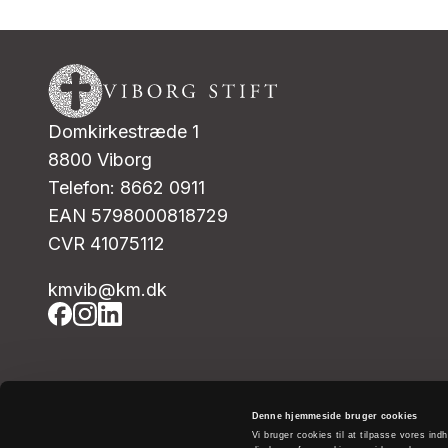
Domkirkestræde 1
8800 Viborg
Telefon: 8662 0911
EAN 5798000818729
CVR 41075112
kmvib@km.dk
Denne hjemmeside bruger cookies
Vi bruger cookies til at tilpasse vores indh