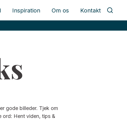
d
Inspiration
Om os
Kontakt
ks
ger gode billeder. Tjek om
e ord: Hent viden, tips &