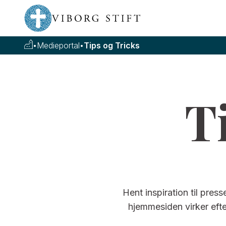
•
Medieportal
•
Tips og Tricks
T
Hent inspiration til pres
hjemmesiden virker efter