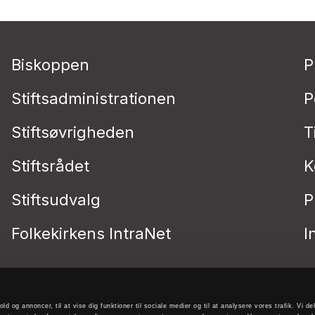
Biskoppen
P
Stiftsadministrationen
P
Stiftsøvrigheden
T
Stiftsrådet
K
Stiftsudvalg
P
Folkekirkens IntraNet
I
old og annoncer, til at vise dig funktioner til sociale medier og til at analysere vores trafik. Vi 