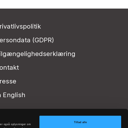
rivatlivspolitik
ersondata (GDPR)
ilgængelighedserklæring
ontakt
resse
n English
Tillad alle
deler også oplysninger om