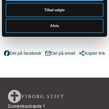
Ikke lange forklaringer, men et par linjer, der
Tillad valgte
hjælper os med at stoppe op, mærke efter og
finde et lille fokus midt i alt det praktiske, der
fylder ugen.
Afvis
Se alle øjeblikke ved at klikke her
Del på facebook
Del på email
Kopier link
Domkirkestræde 1