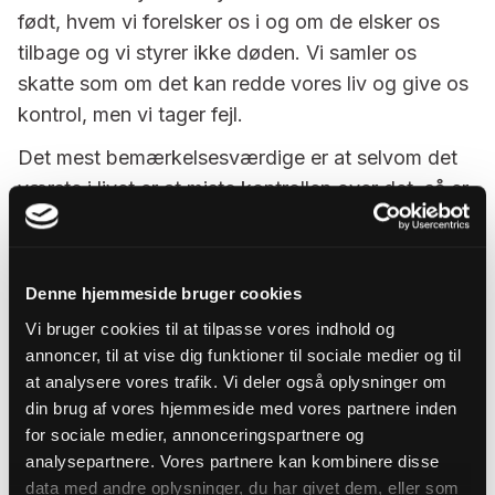
født, hvem vi forelsker os i og om de elsker os
tilbage og vi styrer ikke døden. Vi samler os
skatte som om det kan redde vores liv og give os
kontrol, men vi tager fejl.
Det mest bemærkelsesværdige er at selvom det
værste i livet er at miste kontrollen over det, så er
det også selve det sårbare sted i livet som kan
være livets arnested. Der hvor alt for alvor
begynder. “
Nåden er, når alt er tabt, at få alt
Denne hjemmeside bruger cookies
tilbage.”
DDS 552, vers 3
Vi bruger cookies til at tilpasse vores indhold og
annoncer, til at vise dig funktioner til sociale medier og til
at analysere vores trafik. Vi deler også oplysninger om
din brug af vores hjemmeside med vores partnere inden
Lukas evangeliet kapitel 12,
for sociale medier, annonceringspartnere og
vers 13-21
analysepartnere. Vores partnere kan kombinere disse
data med andre oplysninger, du har givet dem, eller som