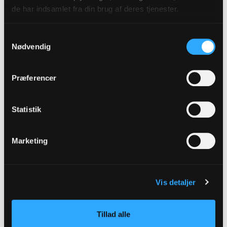
de har indsamlet fra din brug af deres tjenester.
Samtykkevalg
Nødvendig
Præferencer
Statistik
Marketing
Et kort øjeblik
Vis detaljer
til eftertanke
Liiige et øjeblik er en ugentlig, kort refleksion, der
Tillad alle
knytter sig til søn- og helligdagenes tekster.