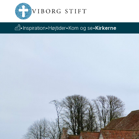
•
Inspiration
•
Højtider
•
Kom og se
•
Kirkerne