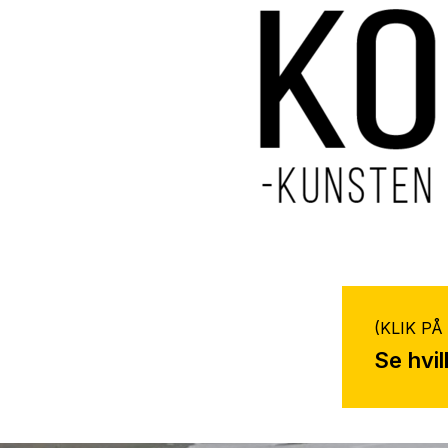
(KLIK PÅ
Se hvil