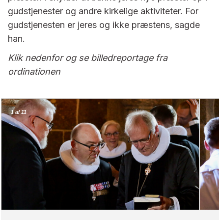
gudstjenester og andre kirkelige aktiviteter. For
gudstjenesten er jeres og ikke præstens, sagde
han.
Klik nedenfor og se billedreportage fra
ordinationen
1
1
af 11
af 11