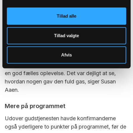
Under gospelseancen med den erfarne korleder
Tillad alle
og organist Anders Hjorth Nielsen bemærkede
hun også, hvordan nogle af drengene i kirken blev
Tillad valgte
grebet af stemningen og sang igennem for fuld
udblæsning.
Afvis
- Det er altid en udfordring at få konfirmander til
at synge, men jeg synes, vi lykkedes med at have
en god fælles oplevelse. Det var dejligt at se,
hvordan nogen gav den fuld gas, siger Susan
Aaen.
Mere på programmet
Udover gudstjenesten havde konfirmanderne
også yderligere to punkter på programmet, før de