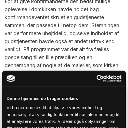
For at give konfirmanderne den bedst mulige
oplevelse i domkirken havde holdet bag
konfirmandeventet skruet en gudstjeneste
sammen, der passede til netop dem. Stemningen
var derfor mere uhøjtidelig, og selve indholdet af
gudstjenesten havde også et andet udtryk end
vanligt. På programmet var der alt fra fælles
gospelsang til en lille prædiken og en
gennemgang af nogle af de malerier, som kirken
er udsmykket med. Gudstjenesten varede 45
minutter og havde titlen ”Du er god nok”.
- Jeg oplevede en virkelig god stemning, og
Denne hjemmeside bruger cookies
konfirmanderne var meget medlevende, siger
Vi bruger cookies til at tilpasse vores indhold og
Susan Aaen, der på gudstjenestedagene havde
annoncer, til at vise dig funktioner til sociale medier og til
hjælp fra to organister, et par præstekolleger og
at analysere vores trafik. Vi deler også oplysninger om
ikke mindst frivillige fra byens Y-mens klub, som