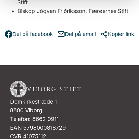
Stift
Biskop Jógvan Friðriksson, Færøernes Stift
Del på facebook
Del på email
Kopier link
Domkirkestræde 1
8800 Viborg
Telefon: 8662 0911
EAN 5798000818729
CVR 41075112