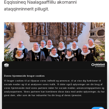
Eqqissineq Naalagaaffiillu akornanni
ataqqinninnerit pillugit.
Denne hjemmeside bruger cookies
Vi bruger cookies til at tilpasse vores indhold og annoncer, til at vise dig funktioner til
sociale medier og til at analysere vores trafik. Vi deler også oplysninger om din brug af
vores hjemmeside med vores partnere inden for sociale medier, annonceringspartnere og
analysepartnere. Vores partnere kan kombinere disse data med andre oplysninger, du har
givet dem, eller som de har indsamlet fra din brug af deres tjenester.
Foto: Niels Jakob Søndergaard Mye, Københavns Stift
Samtykkevalg