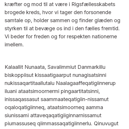
kræfter og mod til at være i Rigsfællesskabets
brogede kreds, hvor vi tager den forsonende
samtale op, holder sammen og finder glæden og
styrken til at bevæge os ind i den fælles fremtid.
Vi beder for freden og for respekten nationerne
imellem.
Kalaallit Nunaata, Savalimmiut Danmarkillu
biskoppiisut kissaatigaarput nunagisatsinni
nukissaqartitaallutalu Naalagaaffeqatigiinnerup
iluani ataatsimoornermi pingaartitatsinni,
inissaqassasut saammaateqatigiin-nissamut
oqaloqatigiinneq, ataatsimoorneq aamma
siunissami attaveqaqatigiiginnarnissamut
piumassuseq qiimmassaqatigiinnerlu. Qinuvugut