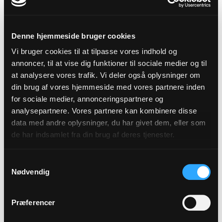
Viborg Stift
Denne hjemmeside bruger cookies
Vi bruger cookies til at tilpasse vores indhold og
- Vi kan ikke løfte præstens kerneopgaver, men vi
annoncer, til at vise dig funktioner til sociale medier og til
har ja-hatten på, hvis der skulle være opgaver, der
at analysere vores trafik. Vi deler også oplysninger om
fremover lander hos kirke- og
din brug af vores hjemmeside med vores partnere inden
for sociale medier, annonceringspartnere og
kulturmedarbejderen. Vi vil gerne se muligheder
analysepartnere. Vores partnere kan kombinere disse
frem for begrænsninger, siger Mette Thybo
data med andre oplysninger, du har givet dem, eller som
Jensen på vegne af arbejdsgruppen.
de har indsamlet fra din brug af deres tjenester.
Selv har hun erfaret, at der kan komme meget
godt ud at sadle om og få nye arbejdsopgaver.
Samtykkevalg
Nødvendig
Som uddannet antropolog begyndte hun sit
arbejdsliv på Skive Museum, men et samarbejde
mellem museet, skolen og kirken ledte hendes
Præferencer
veje til et nyt erhverv som kirke- og