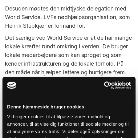
Desuden mødtes den midtjyske delegation med
World Service, LVFs nødhjælpsorganisation, som
Henrik Stubkjær er formand for.
Det særlige ved World Service er at de har mange
lokale kræfter rundt omkring i verden. De bruger
lokale medarbejdere som kan sproget og som
kender infrastrukturen og de lokale forhold. På
den måde når hjælpen lettere og hurtigere frem.
World Service yder humanitær hjælp til Ukraine
men de har også fokus på andre lande som lider
stor nød. Sultkatastrofen på Afrikas Horn er en
Denne hjemmeside bruger cookies
alvorlig krise. Her ser man hvordan
Vi bruger cookies til at tilpasse vores indhold og
klimaforandringer ødelægger vegetationen,
annoncer, til at vise dig funktioner til sociale medier og til
hvilket medfører konflikter og kamp om
at analysere vores trafik. Vi deler også oplysninger om
ressourcer som igen puster till etniske og