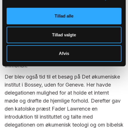
nære. Det trodsige håb hos det enkelte menneske
er altafgørende. Som eksempel nævnte hun nogle
Tillad alle
mennesker de havde besøgt i Bolivia. De var ofre
for landminer og kunne ikke forsørge sig selv.
Men takket være hjælp fra World Service havde
Tillad valgte
de nu fået etableret en meningsfuld tilværelse.
Sådanne eksempler er vigtige at holde sig for øje
Afvis
for at huske sig selv på at arbejdet nytter, fortalte
Immonen.
Der blev også tid til et besøg på Det økumeniske
institut i Bossey, uden for Geneve. Her havde
delegationen mulighed for at holde et internt
møde og drøfte de hjemlige forhold. Derefter gav
den katolske præst Fader Lawrence en
introduktion til instituttet og talte med
delegationen om økumenisk teologi og om bibelsk