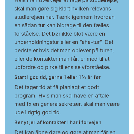
Hvis man overvejer at tage på studierejse,
skal man gøre sig klart hvilken relevans
studierejsen har. Tænk igennem hvordan
en sådan tur kan bidrage til den fælles
forståelse. Det bør ikke blot være en
underholdningstur eller en ”aha-tur”. Det
bedste er hvis det man oplever på turen,
eller de kontakter man får, er med til at
udfordre og pirke til ens selvforståelse.
Start i god tid, gerne 1 eller 1 ½ år før
Det tager tid at få planlagt et godt
program. Hvis man skal have en aftale
med fx en generalsekretær, skal man være
ude i rigtig god tid.
Benyt jer af kontakter I har i forvejen
Det kan åbne døre og gøre at man får en