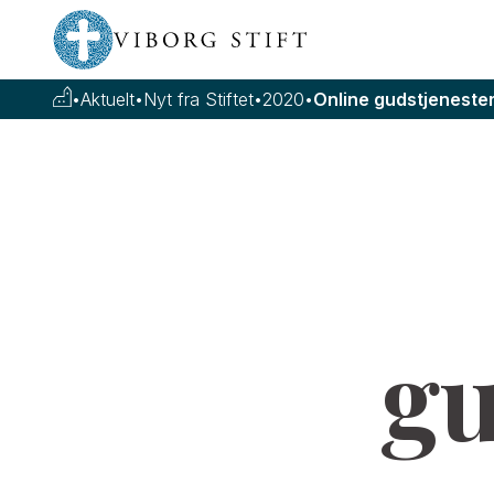
•
Aktuelt
•
Nyt fra Stiftet
•
2020
•
Online gudstjenester 
gu