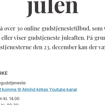
julen
å over 30 online gudstjenestetilbud, som v
r eller viser gudstjeneste juleaften. På gru
stjenesterne den 23. december kan der væ
RKE
negudstjeneste:
 at komme til Almind kirkes Youtube kanal
n kl. 14.00