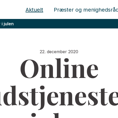
Aktuelt
Præster og menighedsrå
i julen
22. december 2020
Online
dstjeneste