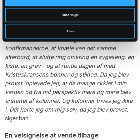
driver ham i hans arbejde.
- Jeg har altid befundet mig bedst i cirkler - og
Tillad valgte
cirkler er der mange af i en præsts hverdag: at
mødes omkring døbefonten, at slutte ring om
Afvis
bibelens centrale beretninger sammen med
konfirmanderne, at knæle ved det samme
alterbord, at slutte ring omkring en sygeseng, en
kiste, en grav - og at runde dagen af med
Kristuskransens bønner og stilhed. Da jeg blev
provst, oplevede jeg, at de mange cirkler i min
verden og fra mit perspektiv mere og mere blev
erstattet af kolonner. Og kolonner trives jeg ikke
i. Dét lærte jeg om mig selv, da jeg blev provst,
siger han.
En velsignelse at vende tilbage