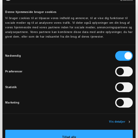
sognepræst skyldes ikke, at Brian Krüger Iversen
er blevet bedt om at forlade sit arbejde som
Denne hjemmeside bruger cookies
Vi bruger cookies til at tilpasse vores indhold og annoncer, til at vise dig funktioner til
provst. Derimod har han selv erfaret, at hans
sociale medier og til at analysere vores trafik. Vi deler også oplysninger om din brug af
energi skulle lægges et andet sted.
vores hjemmeside med vores partnere inden for sociale medier, annonceringspartnere og
analysepartnere. Vores partnere kan kombinere disse data med andre oplysninger, du har
givet dem, eller som de har indsamlet fra din brug af deres tjenester.
- At være provst var ikke den rette hylde for mig.
Jeg savnede i den grad at være præst og at
Samtykkevalg
Nødvendig
være tættere på menigheden med alt fra
konfirmander til plejehjemsgudstjenester og et
Præferencer
sogns helt almindelige liv og hverdag,
siger den
nu tidligere provst.
Statistik
Og netop det almindelige liv i folkekirken får Brian
Marketing
Krüger Iversen rig mulighed for at tage del
gennem sin nye stilling. I både Ejstrup og Gludsted
står aktive menigheder klar til at byde ham
Vis detaljer
velkommen – et velkommen tilbage til det, der
Tillad alle