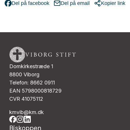
Del på facebook
Del på email
Kopier link
Domkirkestræde 1
8800 Viborg
Telefon: 8662 0911
EAN 5798000818729
CVR 41075112
kmvib@km.dk
Biskoppen