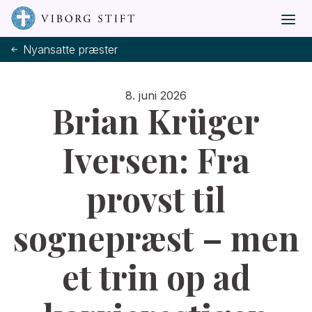
Nyansatte præster
8. juni 2026
Brian Krüger
Iversen: Fra
provst til
sognepræst – men
et trin op ad