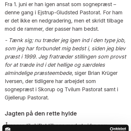
Fra 1. juni er han igen ansat som sognepræst –
denne gang i Ejstrup-Gludsted Pastorat. For ham
er det ikke en nedgradering, men et skridt tilbage
mod de rammer, der passer ham bedst.
- Tænk sig; nu træder jeg igen ind i den type job,
som jeg har forbundet mig bedst i, siden jeg blev
præst i 1999. Jeg fratræder stillingen som provst
for at træde ind i det hellige og særdeles
almindelige præsteembede
, siger Brian Krüger
Iversen, der tidligere har arbejdet som
sognepræst i Skorup og Tvilum Pastorat samt i
Gjellerup Pastorat.
Jagten på den rette hylde
Årsagen til skiftet tilbage mod et virke som