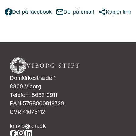
Del på facebook
Del på email
Kopier link
Domkirkestræde 1
8800 Viborg
Telefon: 8662 0911
EAN 5798000818729
CVR 41075112
kmvib@km.dk