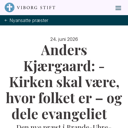
Nyansatte præster
24. juni 2026
Anders
Kjærgaard: -
Kirken skal være,
hvor folket er – og
dele evangeliet
Den nye præst i Brande-Uhre-