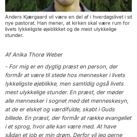
Anders Kjærgaard vil være en del af i hverdagslivet i sit
nye pastorat. Han mener, at kirken skal være rum for
livets lykkeligste øjeblikket og de mest ulykkelige
stunder.
Af Anika Thorø Weber
- For mig er en dygtig præst en person, der
formår at være til stede hos mennesker i livets
lykkeligste øjeblikke, men samtidig også livets
mest ulykkelige stunder. En præst, der møder
alle mennesker i sognet med det menneskesyn,
at de er elsket og værdifulde, skabt i Guds
billede. En præst, der formår at række evangeliet
i et sprog, hvor alle kan være med. At have
sådan et job er min drøm. Derfor vil jeg gerne