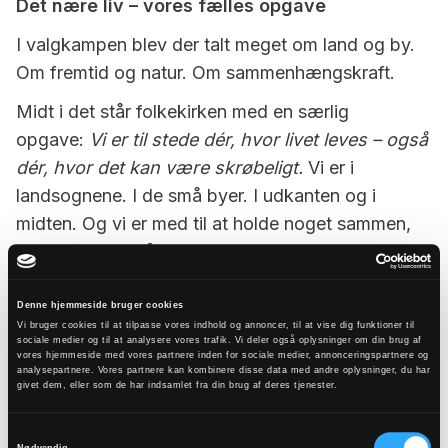
Det nære liv – vores fælles opgave
I valgkampen blev der talt meget om land og by.
Om fremtid og natur. Om sammenhængskraft.
Midt i det står folkekirken med en særlig
opgave:
Vi er til stede dér, hvor livet leves – også
dér, hvor det kan være skrøbeligt.
Vi er i
landsognene. I de små byer. I udkanten og i
midten. Og vi er med til at holde noget sammen,
som ikke kan måles alene i tal.
Når vi arbejder for at besætte præstestillinger –
Denne hjemmeside bruger cookies
også dér, hvor det ikke er let – handler det ikke
Vi bruger cookies til at tilpasse vores indhold og annoncer, til at vise dig funktioner til
sociale medier og til at analysere vores trafik. Vi deler også oplysninger om din brug af
kun om bemanding. Det handler om nærvær:
En
vores hjemmeside med vores partnere inden for sociale medier, annonceringspartnere og
præst er ikke bare en funktion. Det er et
analysepartnere. Vores partnere kan kombinere disse data med andre oplysninger, du har
givet dem, eller som de har indsamlet fra din brug af deres tjenester.
menneske, der bringer liv, relationer og håb ind i
et lokalsamfund.
Samtykkevalg
Nødvendig