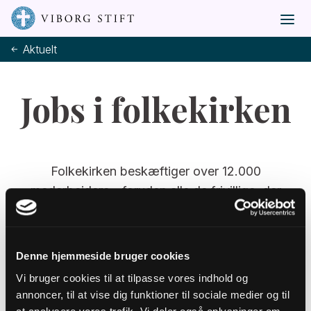
Aktuelt
Jobs i folkekirken
Folkekirken beskæftiger over 12.000
medarbejdere - foruden alle de frivillige, der
hjælper til.
Find stillingsopslag til jobs i folkekirken i hele
landet herunder. Stillingsopslagene er et udtræk
Denne hjemmeside bruger cookies
fra Jobnet. Når stillingsopslaget ligger der, er det
Vi bruger cookies til at tilpasse vores indhold og
også at finde nedenfor.
annoncer, til at vise dig funktioner til sociale medier og til