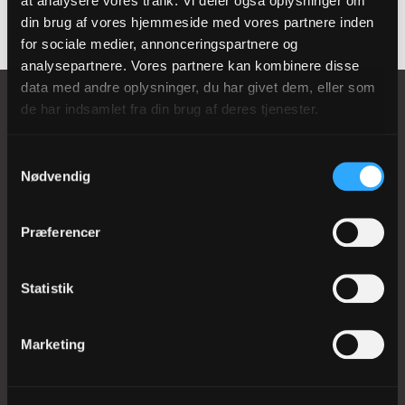
at analysere vores trafik. Vi deler også oplysninger om
din brug af vores hjemmeside med vores partnere inden
for sociale medier, annonceringspartnere og
analysepartnere. Vores partnere kan kombinere disse
data med andre oplysninger, du har givet dem, eller som
de har indsamlet fra din brug af deres tjenester.
Samtykkevalg
Domkirkestræde 1
Nødvendig
8800 Viborg
Telefon: 8662 0911
Præferencer
EAN 5798000818729
CVR 41075112
Statistik
kmvib@km.dk
Marketing
Biskoppen