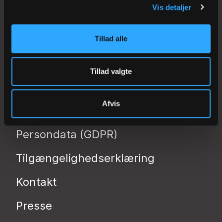
Stiftsadministrationen
Vis detaljer
Stiftsøvrigheden
Tillad alle
Stiftsrådet
Tillad valgte
Stiftsudvalg
Folkekirkens IntraNet
Afvis
Privatlivspolitik
Persondata (GDPR)
Tilgængelighedserklæring
Kontakt
Presse