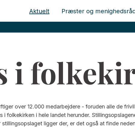
Aktuelt
Præster og menighedsrå
s i folkeki
iger over 12.000 medarbejdere - foruden alle de frivilli
obs i folkekirken i hele landet herunder. Stillingsopslage
 stillingsopslaget ligger der, er det også at finde neden