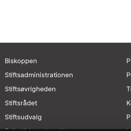
Biskoppen
P
Stiftsadministrationen
P
Stiftsøvrigheden
T
Stiftsrådet
K
Stiftsudvalg
P