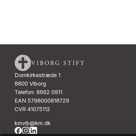
Domkirkestræde 1
8800 Viborg
Telefon: 8662 0911
EAN 5798000818729
CVR 41075112
kmvib@km.dk