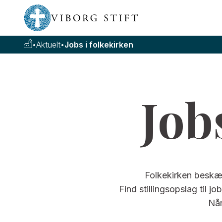
•
Aktuelt
•
Jobs i folkekirken
Job
Folkekirken beskæft
Find stillingsopslag til j
Når