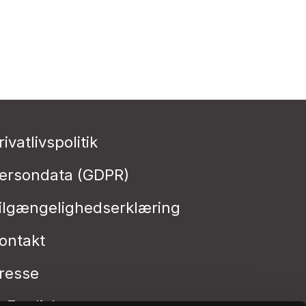
rivatlivspolitik
ersondata (GDPR)
ilgængelighedserklæring
ontakt
resse