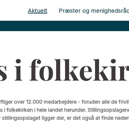
Aktuelt
Præster og menighedsrå
s i folkeki
iger over 12.000 medarbejdere - foruden alle de frivilli
obs i folkekirken i hele landet herunder. Stillingsopslage
 stillingsopslaget ligger der, er det også at finde neden