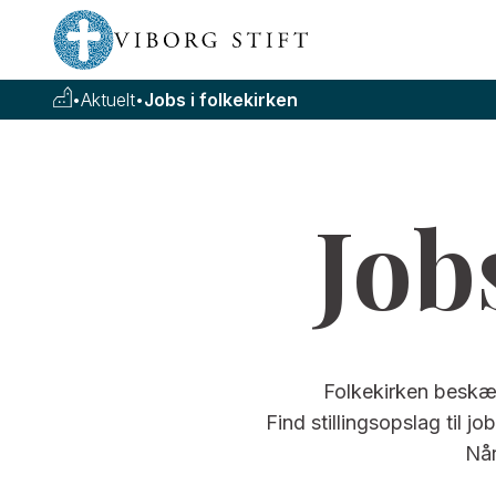
•
Aktuelt
•
Jobs i folkekirken
Job
Folkekirken beskæft
Find stillingsopslag til j
Når