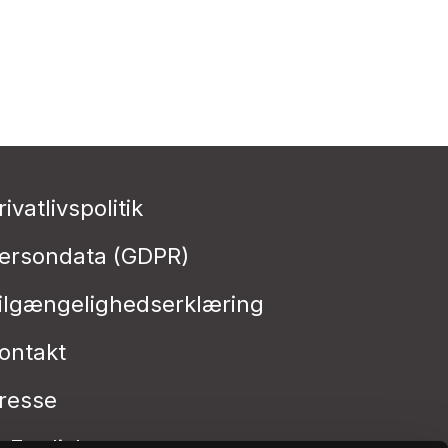
rivatlivspolitik
ersondata (GDPR)
ilgængelighedserklæring
ontakt
resse