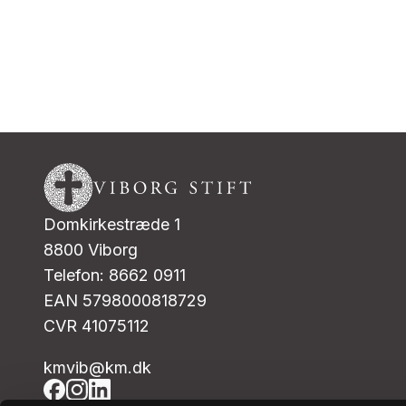
Domkirkestræde 1
8800 Viborg
Telefon: 8662 0911
EAN 5798000818729
CVR 41075112
kmvib@km.dk