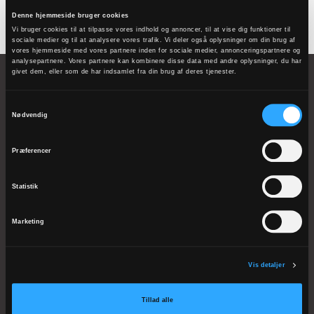
Denne hjemmeside bruger cookies
Vi bruger cookies til at tilpasse vores indhold og annoncer, til at vise dig funktioner til
sociale medier og til at analysere vores trafik. Vi deler også oplysninger om din brug af
vores hjemmeside med vores partnere inden for sociale medier, annonceringspartnere og
analysepartnere. Vores partnere kan kombinere disse data med andre oplysninger, du har
givet dem, eller som de har indsamlet fra din brug af deres tjenester.
Samtykkevalg
Nødvendig
Domkirkestræde 1
Præferencer
8800 Viborg
Telefon: 8662 0911
Statistik
EAN 5798000818729
CVR 41075112
Marketing
kmvib@km.dk
Vis detaljer
Biskoppen
Tillad alle