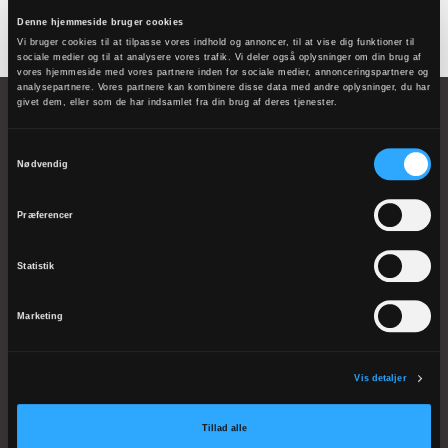
Denne hjemmeside bruger cookies
Vi bruger cookies til at tilpasse vores indhold og annoncer, til at vise dig funktioner til
sociale medier og til at analysere vores trafik. Vi deler også oplysninger om din brug af
vores hjemmeside med vores partnere inden for sociale medier, annonceringspartnere og
analysepartnere. Vores partnere kan kombinere disse data med andre oplysninger, du har
givet dem, eller som de har indsamlet fra din brug af deres tjenester.
Samtykkevalg
Nødvendig
Domkirkestræde 1
Præferencer
8800 Viborg
Telefon: 8662 0911
Statistik
EAN 5798000818729
CVR 41075112
Marketing
kmvib@km.dk
Vis detaljer
Biskoppen
Tillad alle