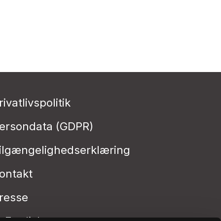
rivatlivspolitik
ersondata (GDPR)
ilgængelighedserklæring
ontakt
resse