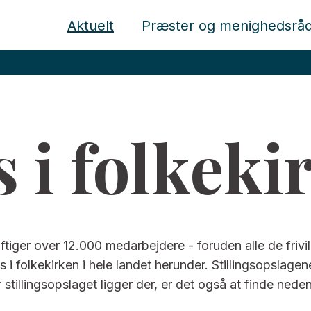
Aktuelt
Præster og menighedsrå
s i folkeki
iger over 12.000 medarbejdere - foruden alle de frivilli
obs i folkekirken i hele landet herunder. Stillingsopslage
 stillingsopslaget ligger der, er det også at finde neden