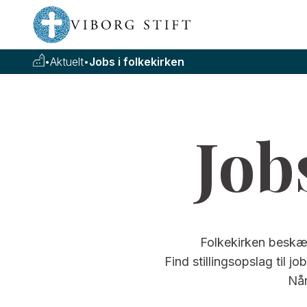
•
Aktuelt
•
Jobs i folkekirken
Job
Folkekirken beskæft
Find stillingsopslag til j
Når