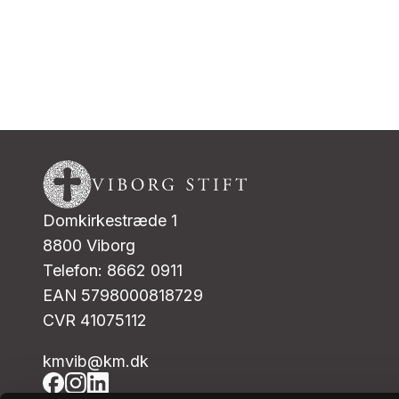
Domkirkestræde 1
8800 Viborg
Telefon: 8662 0911
EAN 5798000818729
CVR 41075112
kmvib@km.dk