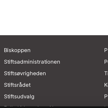
Biskoppen
P
Stiftsadministrationen
P
Stiftsøvrigheden
T
Stiftsrådet
K
Stiftsudvalg
P